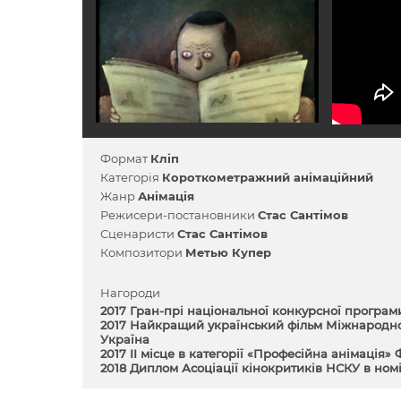
Формат
Кліп
Категорія
Короткометражний анімаційний
Жанр
Анімація
Режисери-постановники
Стас Сантімов
Сценаристи
Стас Сантімов
Композитори
Метью Купер
Нагороди
2017 Гран-прі національної конкурсної програми
2017 Найкращий український фільм Міжнародног
Україна
2017 II місце в категорії «Професійна анімація
2018 Диплом Асоціації кінокритиків НСКУ в но