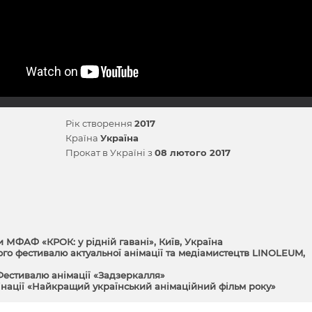
Рік створення
2017
Країна
Україна
Прокат в Україні з
08 лютого 2017
 МФАФ «КРОК: у рідній гавані», Київ, Україна
о фестивалю актуальної анімації та медіамистецтв LINOLEUM,
» Фестивалю анімації «Задзеркалля»
мінації «Найкращий український анімаційний фільм року»