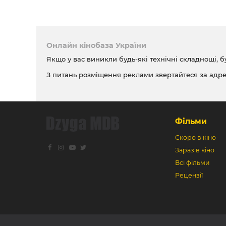
Онлайн кінобаза України
Якщо у вас виникли будь-які технічні складнощі, б
З питань розміщення реклами звертайтеся за адр
Фільми
Скоро в кіно
Зараз в кіно
Всі фільми
Рецензії