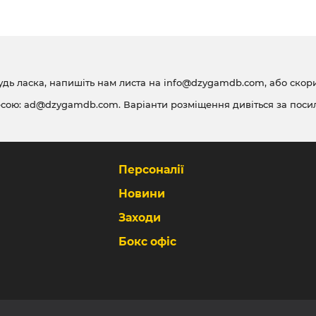
удь ласка, напишіть нам листа на
info@dzygamdb.com
, або ско
есою:
ad@dzygamdb.com
. Варіанти розміщення дивіться за
поси
Персоналії
Новини
Заходи
Бокс офіс