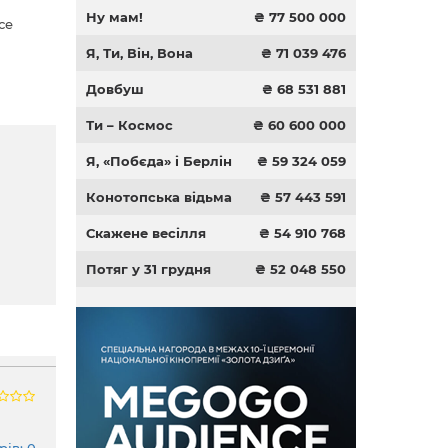
Ну мам!
₴ 77 500 000
се
Я, Ти, Він, Вона
₴ 71 039 476
Довбуш
₴ 68 531 881
Ти – Космос
₴ 60 600 000
Я, «Побєда» і Берлін
₴ 59 324 059
Конотопська відьма
₴ 57 443 591
Скажене весілля
₴ 54 910 768
Потяг у 31 грудня
₴ 52 048 550