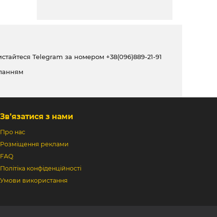
ристайтеся Telegram за номером
+38(096)889-21-91
ланням
Зв’язатися з нами
Про нас
Розміщення реклами
FAQ
Політіка конфіденційності
Умови використання