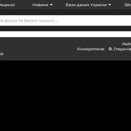
Рецензії
Новини
Бази даних України
Зйо
Рей
0
Кінокритиків:
, Глядачі
ий