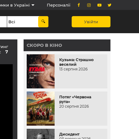
мки в Україні
Персоналії
Увійти
СКОРО В КІНО
тинг
7
в:
Кузьма: Страшно
веселий
13 серпня 2026
Потяг «Червона
рута»
20 серпня 2026
Дисидент
03 вересня 2026